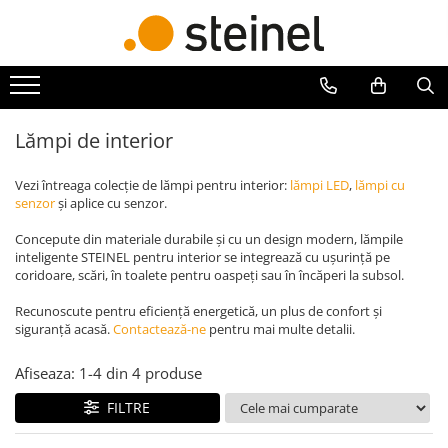
Lămpi
Senzori
Scule
Lampi de exterior
Senzori crepusculari
Pistoale de lipit si accesorii
Lampi RGB - 24V
Senzori de miscare
Pistoale de lipit
Lămpi de interior
Lămpi cu cameră
Batoane de lipit
Vezi întreaga colecție de lămpi pentru interior:
lămpi LED
,
lămpi cu
Lămpi de grădină
Duze
senzor
și aplice cu senzor.
Lămpi solare
Suflante cu aer cald si accesorii
Reflectoare
Concepute din materiale durabile și cu un design modern, lămpile
Suflante cu aer cald
inteligente STEINEL pentru interior se integrează cu ușurință pe
Seria Cube
Duze suflante
coridoare, scări, în toalete pentru oaspeți sau în încăperi la subsol.
Seria Spot
Consumabile
Recunoscute pentru eficiență energetică, un plus de confort și
Lămpi de interior
Alte accesorii
siguranță acasă.
Contactează-ne
pentru mai multe detalii.
Afiseaza:
1-
4
din
4
produse
FILTRE