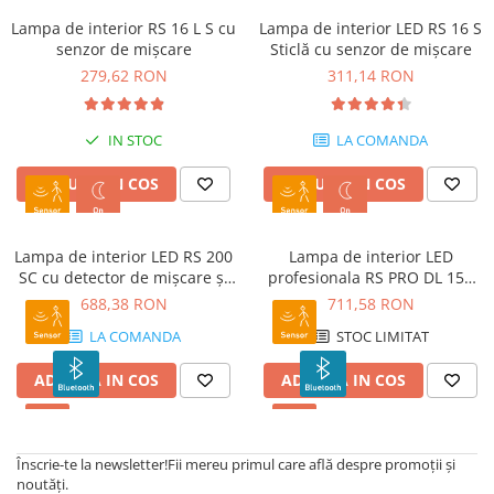
Lampa de interior RS 16 L S cu
Lampa de interior LED RS 16 S
senzor de mișcare
Sticlă cu senzor de mișcare
279,62 RON
311,14 RON
IN STOC
LA COMANDA
ADAUGA IN COS
ADAUGA IN COS
Lampa de interior LED RS 200
Lampa de interior LED
SC cu detector de mișcare și
profesionala RS PRO DL 150
Bluetooth
SC cu senzor de miscare si
688,38 RON
711,58 RON
Bluetooth
LA COMANDA
STOC LIMITAT
ADAUGA IN COS
ADAUGA IN COS
Înscrie-te la newsletter!
Fii mereu primul care află despre promoții și
noutăți.