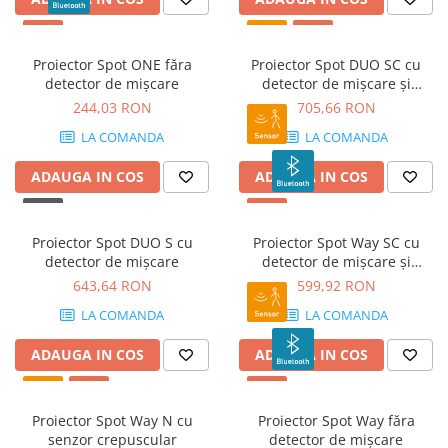
Proiector Spot ONE făra
Proiector Spot DUO SC cu
detector de mișcare
detector de mișcare și
Bluetooth
244,03 RON
705,66 RON
LA COMANDA
LA COMANDA
ADAUGA IN COS
ADAUGA IN COS
Proiector Spot DUO S cu
Proiector Spot Way SC cu
detector de mișcare
detector de mișcare și
Bluetooth
643,64 RON
599,92 RON
LA COMANDA
LA COMANDA
ADAUGA IN COS
ADAUGA IN COS
Proiector Spot Way N cu
Proiector Spot Way făra
senzor crepuscular
detector de mișcare