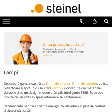
Lămpi
Senzori
Scule
Lampi de exterior
Senzori crepusculari
Pistoale de lipit si accesorii
Lampi RGB - 24V
Senzori de miscare
Pistoale de lipit
Lămpi cu cameră
Batoane de lipit
Lămpi de grădină
Duze
Lămpi solare
Suflante cu aer cald si accesorii
Reflectoare
Suflante cu aer cald
Seria Cube
Duze suflante
Lămpi
Seria Spot
Consumabile
Lămpi de interior
Alte accesorii
Descoperă gama noastră de
lămpi de interior
,
lămpi de exterior
, aplice,
reflectoare și spoturi cu sau fără
senzori
. Concepute din materiale
durabile și cu un design modern, lămpile inteligente STEINEL se pot
monta cu ușurință în spații interioare sau exterioare.
Recunoscute pentru eficiență energetică, ele aduc un plus de confort
și siguranță acasă.