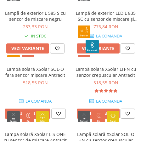
Lampă de exterior L 585 S cu
Lampă de exterior LED L 835
senzor de miscare negru
SC cu senzor de mișcare și
Bluetooth
233,33 RON
776,84 RON
IN STOC
LA COMANDA
VEZI VARIANTE
VEZI VARIANTE
Lampă solară XSolar SOL-O
Lampă solară XSolar LH-N cu
fara senzor mișcare Antracit
senzor crepuscular Antracit
518,55 RON
518,55 RON
LA COMANDA
LA COMANDA
ADAUGA IN COS
VEZI VARIANTE
Lampă solară XSolar L-S ONE
Lampă solară XSolar SOL-O
cu senzor de mișcare Antracit
HN cu senzor crepuscular