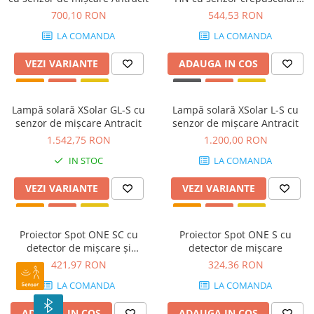
Antracit
700,10 RON
544,53 RON
LA COMANDA
LA COMANDA
VEZI VARIANTE
ADAUGA IN COS
Lampă solară XSolar GL-S cu
Lampă solară XSolar L-S cu
senzor de mișcare Antracit
senzor de mișcare Antracit
1.542,75 RON
1.200,00 RON
IN STOC
LA COMANDA
VEZI VARIANTE
VEZI VARIANTE
Proiector Spot ONE SC cu
Proiector Spot ONE S cu
detector de mișcare și
detector de mișcare
Bluetooth
421,97 RON
324,36 RON
LA COMANDA
LA COMANDA
ADAUGA IN COS
ADAUGA IN COS