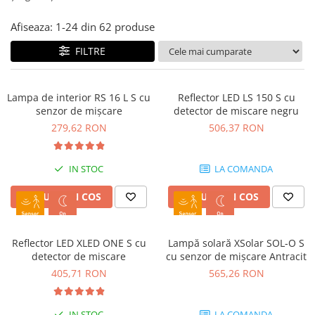
Afiseaza:
1-
24
din
62
produse
FILTRE
Lampa de interior RS 16 L S cu
Reflector LED LS 150 S cu
senzor de mișcare
detector de miscare negru
279,62 RON
506,37 RON
IN STOC
LA COMANDA
ADAUGA IN COS
ADAUGA IN COS
Reflector LED XLED ONE S cu
Lampă solară XSolar SOL-O S
detector de miscare
cu senzor de mișcare Antracit
405,71 RON
565,26 RON
IN STOC
LA COMANDA