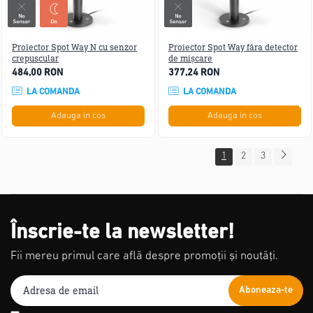
Proiector Spot Way N cu senzor
Proiector Spot Way făra detector
crepuscular
de mișcare
484,00 RON
377,24 RON
LA COMANDA
LA COMANDA
Adauga in cos
Adauga in cos
1
2
3
Înscrie-te la newsletter!
Fii mereu primul care află despre promoții și noutăți.