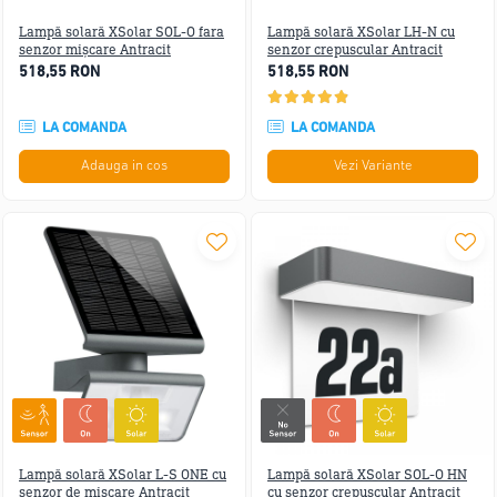
Lampă solară XSolar SOL-O fara
Lampă solară XSolar LH-N cu
senzor mișcare Antracit
senzor crepuscular Antracit
518,55 RON
518,55 RON
LA COMANDA
LA COMANDA
Adauga in cos
Vezi Variante
Lampă solară XSolar L-S ONE cu
Lampă solară XSolar SOL-O HN
senzor de mișcare Antracit
cu senzor crepuscular Antracit