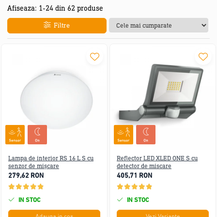
Afiseaza:
1-
24
din
62
produse
Filtre
Lampa de interior RS 16 L S cu
Reflector LED XLED ONE S cu
senzor de mișcare
detector de miscare
279,62 RON
405,71 RON
IN STOC
IN STOC
Adauga in cos
Vezi Variante