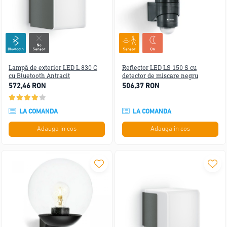
Lampă de exterior LED L 830 C
Reflector LED LS 150 S cu
cu Bluetooth Antracit
detector de miscare negru
572,46 RON
506,37 RON
LA COMANDA
LA COMANDA
Adauga in cos
Adauga in cos