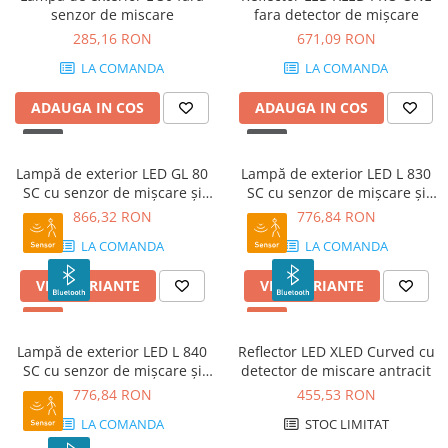
senzor de miscare
fara detector de mișcare
285,16 RON
671,09 RON
LA COMANDA
LA COMANDA
ADAUGA IN COS
ADAUGA IN COS
Lampă de exterior LED GL 80
Lampă de exterior LED L 830
SC cu senzor de mișcare și
SC cu senzor de mișcare și
Bluetooth
Bluetooth Antracit
866,32 RON
776,84 RON
LA COMANDA
LA COMANDA
VEZI VARIANTE
VEZI VARIANTE
Lampă de exterior LED L 840
Reflector LED XLED Curved cu
SC cu senzor de mișcare și
detector de miscare antracit
Bluetooth Antracit
776,84 RON
455,53 RON
LA COMANDA
STOC LIMITAT