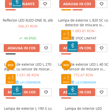
VEZI VARIANTE
ADAUGA IN COS
Reflector LED XLED ONE XL alb
Lampa de exterior L 820 SC cu
detector de miscare si
506,37 RON
bluetooth argintiu
1.083,81 RON
IN STOC
STOC LIMITAT
ADAUGA IN COS
ADAUGA IN COS
Lampa de exterior LED L 270
Lampa de exterior LED L 40 SC
digi SC cu senzor de miscare
cu senzor de miscare si
si bluetooth
bluetooth
1.031,98 RON
772,67 RON
LA COMANDA
LA COMANDA
ADAUGA IN COS
ADAUGA IN COS
Lampa de exterior L 190 S cu
Lampa de interior LED