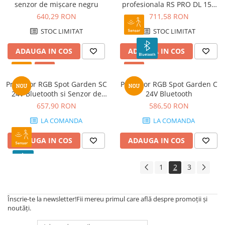
senzor de mișcare negru
profesionala RS PRO DL 150
SC cu senzor de miscare si
640,29 RON
711,58 RON
Bluetooth
STOC LIMITAT
STOC LIMITAT
ADAUGA IN COS
ADAUGA IN COS
Proiector RGB Spot Garden SC
Proiector RGB Spot Garden C
24V Bluetooth si Senzor de
24V Bluetooth
miscare
657,90 RON
586,50 RON
LA COMANDA
LA COMANDA
ADAUGA IN COS
ADAUGA IN COS
1
2
3
Înscrie-te la newsletter!
Fii mereu primul care află despre promoții și
noutăți.