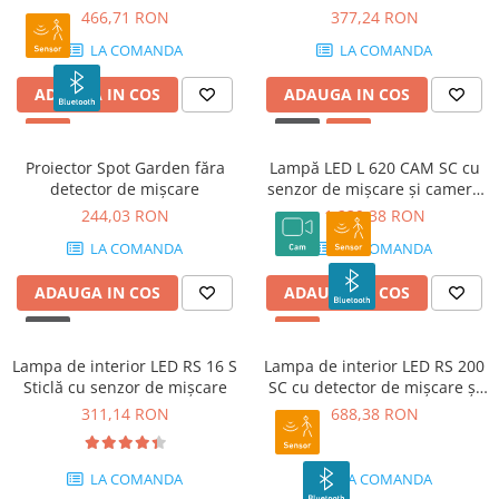
Bluetooth
466,71 RON
377,24 RON
LA COMANDA
LA COMANDA
ADAUGA IN COS
ADAUGA IN COS
Proiector Spot Garden făra
Lampă LED L 620 CAM SC cu
detector de mișcare
senzor de mișcare și cameră
Antracit
244,03 RON
1.239,38 RON
LA COMANDA
LA COMANDA
ADAUGA IN COS
ADAUGA IN COS
Lampa de interior LED RS 16 S
Lampa de interior LED RS 200
Sticlă cu senzor de mișcare
SC cu detector de mișcare și
Bluetooth
311,14 RON
688,38 RON
LA COMANDA
LA COMANDA