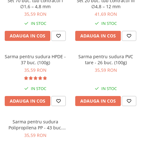
Set 70 buc. tub contractil I
Set 20 buc. tub contractil III
∅1,6 – 4,8 mm
∅4,8 – 12 mm
35,59 RON
41,69 RON
IN STOC
IN STOC
ADAUGA IN COS
ADAUGA IN COS
Sarma pentru sudura HPDE -
Sarma pentru sudura PVC
37 buc. (100g)
tare - 26 buc. (100g)
35,59 RON
35,59 RON
IN STOC
IN STOC
ADAUGA IN COS
ADAUGA IN COS
Sarma pentru sudura
Polipropilena PP - 43 buc.
(100g)
35,59 RON