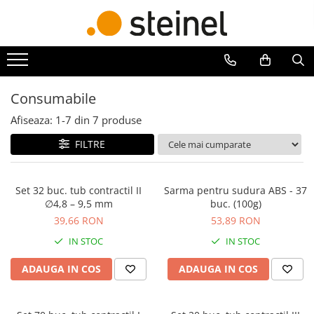
Lămpi
Senzori
Scule
Lampi de exterior
Senzori crepusculari
Pistoale de lipit si accesorii
Lampi RGB - 24V
Senzori de miscare
Pistoale de lipit
Consumabile
Lămpi cu cameră
Batoane de lipit
Afiseaza:
1-
7
din
7
produse
Lămpi de grădină
Duze
FILTRE
Lămpi solare
Suflante cu aer cald si accesorii
Reflectoare
Suflante cu aer cald
Seria Cube
Duze suflante
Set 32 buc. tub contractil II
Sarma pentru sudura ABS - 37
∅4,8 – 9,5 mm
buc. (100g)
Seria Spot
Consumabile
39,66 RON
53,89 RON
Lămpi de interior
Alte accesorii
IN STOC
IN STOC
ADAUGA IN COS
ADAUGA IN COS