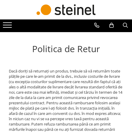
Toate Produsele
Lămpi
Lampi de exterior
Politica de Retur
Lampi RGB - 24V
Lămpi cu cameră
Lămpi de grădină
Dacă doriți să returnați un produs, trebuie să vă returnăm toate
Lămpi solare
plățile pe care le-am primit de la dvs., inclusiv costurile de livrare
Reflectoare
(cu excepția costurilor suplimentare care rezultă din faptul că ați
ales o altă modalitate de livrare decât livrarea standard oferită de
Seria Cube
noi, care este cea mai ieftină), imediat și cel târziu în termen de 14
Seria Spot
zile de la data la care am primit comunicarea privind revocarea
prezentului contract. Pentru această rambursare folosim același
Lămpi de interior
mijloc de plată pe care l-ați folosit dvs. în tranzacția inițială, în
Senzori
afară de cazul în care am convenit cu dvs. în mod expres altceva;
în niciun caz nu vi se va percepe vreo taxă pentru această
Senzori crepusculari
rambursare. Putem refuza rambursarea până ce am primit
mărfurile înapoi sau până ce nu ați furnizat dovada returnării
Senzori de miscare