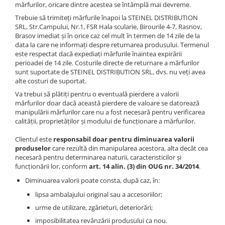
mărfurilor, oricare dintre acestea se întâmplă mai devreme.
Scule
Trebuie să trimiteți mărfurile înapoi la STEINEL DISTRIBUTION
SRL, Str.Campului, Nr.1, FSR Hala scularie, Birourile 4-7, Rasnov,
Pistoale de lipit si accesorii
Brasov imediat și în orice caz cel mult în termen de 14 zile de la
data la care ne informați despre returnarea produsului. Termenul
Pistoale de lipit
este respectat dacă expediați mărfurile înaintea expirării
Batoane de lipit
perioadei de 14 zile. Costurile directe de returnare a mărfurilor
sunt suportate de STEINEL DISTRIBUTION SRL, dvs. nu veți avea
Duze
alte costuri de suportat.
Suflante cu aer cald si accesorii
Va trebui să plătiți pentru o eventuală pierdere a valorii
Suflante cu aer cald
mărfurilor doar dacă această pierdere de valoare se datorează
manipulării mărfurilor care nu a fost necesară pentru verificarea
Duze suflante
calității, proprietăților și modului de funcționare a mărfurilor.
Consumabile
Clientul este
responsabil doar pentru diminuarea valorii
Alte accesorii
produselor
care rezultă din manipularea acestora, alta decât cea
necesară pentru determinarea naturii, caracteristicilor și
funcționării lor, conform
art. 14 alin. (3) din OUG nr. 34/2014
.
Diminuarea valorii poate consta, după caz, în:
lipsa ambalajului original sau a accesoriilor;
urme de utilizare, zgârieturi, deteriorări;
imposibilitatea revânzării produsului ca nou.