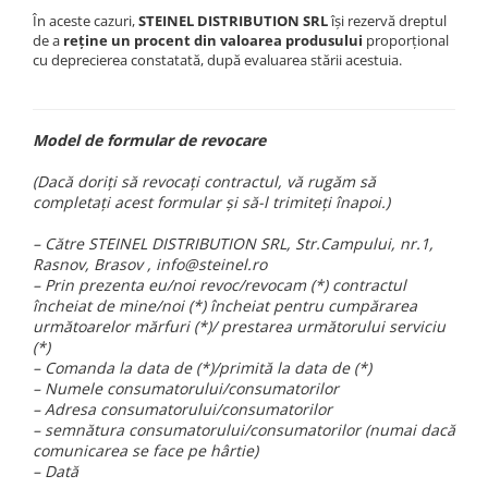
În aceste cazuri,
STEINEL DISTRIBUTION SRL
își rezervă dreptul
de a
reține un procent din valoarea produsului
proporțional
cu deprecierea constatată, după evaluarea stării acestuia.
Model de formular de revocare
(Dacă doriți să revocați contractul, vă rugăm să
completați acest formular și să-l trimiteți înapoi.)
– Către STEINEL DISTRIBUTION SRL, Str.Campului, nr.1,
Rasnov, Brasov , info@steinel.ro
– Prin prezenta eu/noi revoc/revocam (*) contractul
încheiat de mine/noi (*) încheiat pentru cumpărarea
următoarelor mărfuri (*)/ prestarea următorului serviciu
(*)
– Comanda la data de (*)/primită la data de (*)
– Numele consumatorului/consumatorilor
– Adresa consumatorului/consumatorilor
– semnătura consumatorului/consumatorilor (numai dacă
comunicarea se face pe hârtie)
– Dată