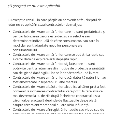
(*) ștergeți ce nu este aplicabil.
Cu excepția cazului în care părțile au convenit altfel, dreptul de
retur nu se aplică în cazul contractelor de mai jos:
Contractele de livrare a mărfurilor care nu sunt prefabricate și
pentru fabricarea cărora este decisivă o selecție sau
determinare individuală de către consumator, sau care în
mod clar sunt adaptate nevoilor personale ale
consumatorului,
Contractele de livrare a mărfurilor care se pot strica rapid sau
a căror dată de expirare ar fi depășită rapid,
Contractele de livrare a mărfurilor sigilate, care nu sunt
potrivite pentru returnare din motive de protecție a sănătății
sau de igienă dacă sigiliul lor se îndepărtează după livrare,
Contractele de livrare a mărfurilor dacă, datorită naturii lor, au
fost amestecate inseparabil cu alte mărfuri,
Contractele de livrare a băuturilor alcoolice al căror preț a fost
convenit la încheierea contractului, care pot fi livrate însă cel
mai devreme la 30 de zile după încheierea contractului și a
căror valoare actuală depinde de fluctuațiile de pe piață
asupra cărora antreprenorul nu are nicio influență,
Contractele de livrare a înregistrărilor audio sau video sau de
software de calculatoare într-un ambalaj sigilat, dacă sigiliul a