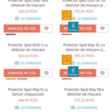
Proiector Spot ONE făra
Proiector Spot DUO SC cu
detector de mișcare
detector de mișcare și
Bluetooth
244,03 RON
705,66 RON
LA COMANDA
LA COMANDA
ADAUGA IN COS
ADAUGA IN COS
Proiector Spot DUO S cu
Proiector Spot Way SC cu
detector de mișcare
detector de mișcare și
Bluetooth
643,64 RON
599,92 RON
LA COMANDA
LA COMANDA
ADAUGA IN COS
ADAUGA IN COS
Proiector Spot Way N cu
Proiector Spot Way făra
senzor crepuscular
detector de mișcare
484,00 RON
377,24 RON
LA COMANDA
LA COMANDA