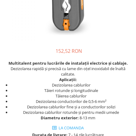
Scule
Pistoale de lipit si accesorii
Pistoale de lipit
Batoane de lipit
Duze
152,52 RON
Suflante cu aer cald si accesorii
Suflante cu aer cald
Multitalent pentru lucrările de instalații electrice și cablaje.
Dezizolarea rapidă și precisă cu lame din oțel inoxidabil de înaltă
Duze suflante
calitate.
Consumabile
Aplicații:
Alte accesorii
Dezizolarea cablurilor
Tăieri rotunde și longitudinale
Tăierea cablurilor
Dezizolarea conductorilor de 0,5-6 mm²
Dezizolarea cablurilor fine și a conductorilor solizi
Dezizolarea cablurilor rotunde și pentru medii umede
Diametru exterior:
8-13 mm
LA COMANDA
Durata de livrare:
7 - 14 zile lucrătoare