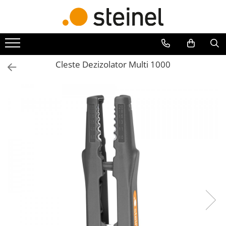
Toate Produsele
Lămpi
Cleste Dezizolator Multi 1000
Lampi de exterior
Lampi RGB - 24V
Lămpi cu cameră
Lămpi de grădină
Lămpi solare
Reflectoare
Seria Cube
Seria Spot
Lămpi de interior
Senzori
Senzori crepusculari
Senzori de miscare