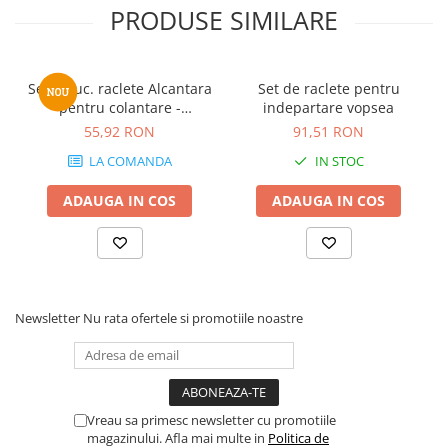
PRODUSE SIMILARE
Set 2 buc. raclete Alcantara
Set de raclete pentru
pentru colantare -
indepartare vopsea
squeegee
55,92 RON
91,51 RON
LA COMANDA
IN STOC
ADAUGA IN COS
ADAUGA IN COS
Newsletter
Nu rata ofertele si promotiile noastre
Vreau sa primesc newsletter cu promotiile
magazinului. Afla mai multe in
Politica de