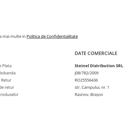
la mai multe in
Politica de Confidentialitate
DATE COMERCIALE
 Plata
Steinel Distribution SRL
 Dobanda
J08/782/2009
e Retur
RO25556436
de retur
str. Campului, nr. 1
Produselor
Rasnov, Brașov