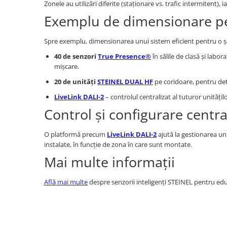
Zonele au utilizări diferite (staționare vs. trafic intermitent), 
Exemplu de dimensionare pen
Spre exemplu, dimensionarea unui sistem eficient pentru o ș
40 de senzori
True Presence®
în sălile de clasă și labo
mișcare.
20 de unități
STEINEL DUAL HF
pe coridoare, pentru dete
LiveLink DALI-2
– controlul centralizat al tuturor unitățilo
Control și configurare centra
O platformă precum
LiveLink DALI-2
ajută la gestionarea uni
instalate, în funcție de zona în care sunt montate.
Mai multe informații
Află mai multe
despre senzorii inteligenți STEINEL pentru ed