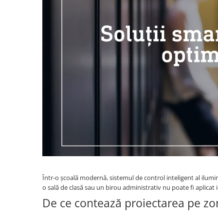
Senzori crepusculari
Senzori de miscare
Scule
Pistoale de lipit si accesorii
Pistoale de lipit
Batoane de lipit
Duze
Suflante cu aer cald si accesorii
Într-o școală modernă, sistemul de control inteligent al ilumina
Suflante cu aer cald
o sală de clasă sau un birou administrativ nu poate fi aplicat i
Duze suflante
De ce contează proiectarea pe zo
Consumabile
Alte accesorii