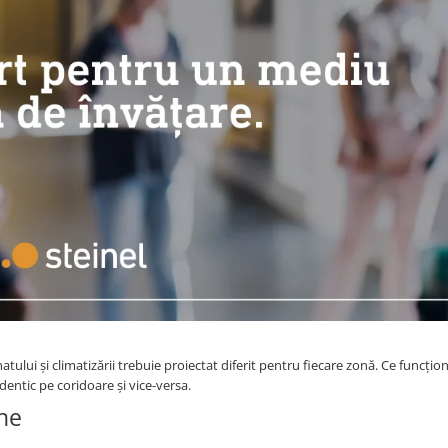
tului și climatizării trebuie proiectat diferit pentru fiecare zonă. Ce funcțion
dentic pe coridoare și vice-versa.
ne