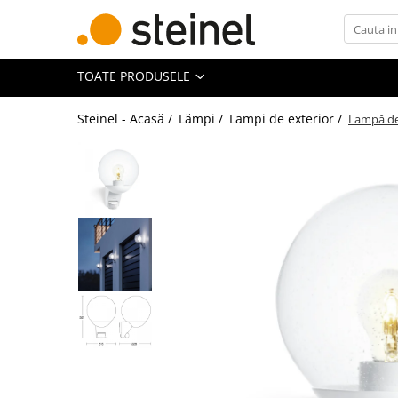
Toate Produsele
TOATE PRODUSELE
Lămpi
Steinel - Acasă /
Lămpi /
Lampi de exterior /
Lampă de 
Lampi de exterior
Lampi RGB - 24V
Lămpi cu cameră
Lămpi de grădină
Lămpi solare
Reflectoare
Seria Cube
Seria Spot
Lămpi de interior
Senzori