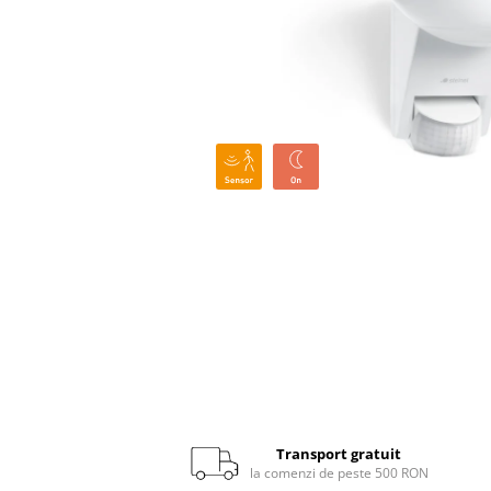
Senzori crepusculari
Senzori de miscare
Scule
Pistoale de lipit si accesorii
Pistoale de lipit
Batoane de lipit
Duze
Suflante cu aer cald si accesorii
Suflante cu aer cald
Duze suflante
Transport gratuit
Consumabile
la comenzi de peste 500 RON
Alte accesorii