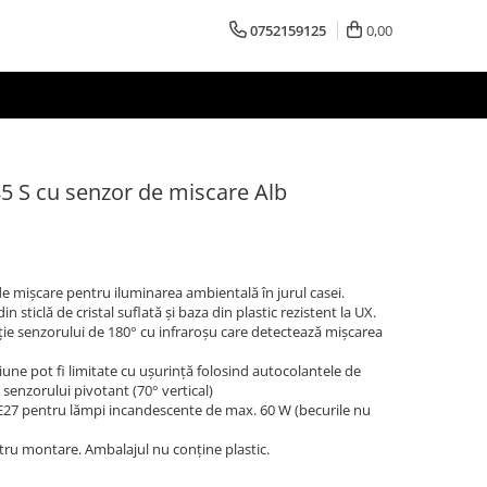
0752159125
0,00
5 S cu senzor de miscare Alb
e mișcare pentru iluminarea ambientală în jurul casei.
 sticlă de cristal suflată și baza din plastic rezistent la UX.
e senzorului de 180° cu infraroșu care detectează mișcarea
iune pot fi limitate cu ușurință folosind autocolantele de
 senzorului pivotant (70° vertical)
E27 pentru lămpi incandescente de max. 60 W (becurile nu
tru montare. Ambalajul nu conține plastic.