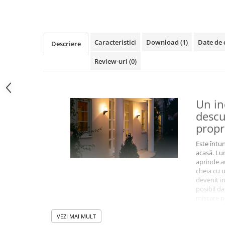
Caracteristici
Download (1)
Date de 
Descriere
Review-uri
(0)
Un in
descu
propr
Este întu
acasă. Lum
aprinde au
cheia cu 
devenit in
posibil da
mișcare p
lampă, ca
atunci câ
VEZI MAI MULT
detecteaz