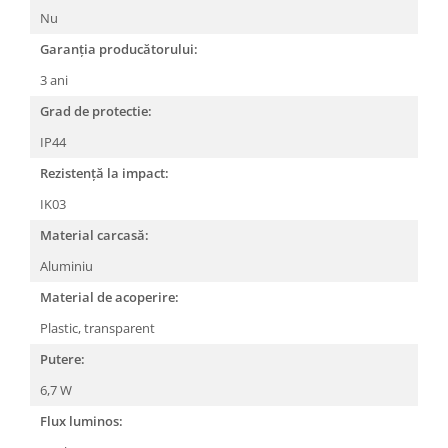
Nu
Garanția producătorului:
3 ani
Grad de protectie:
IP44
Rezistență la impact:
IK03
Material carcasă:
Aluminiu
Material de acoperire:
Plastic, transparent
Putere:
6,7 W
Flux luminos: