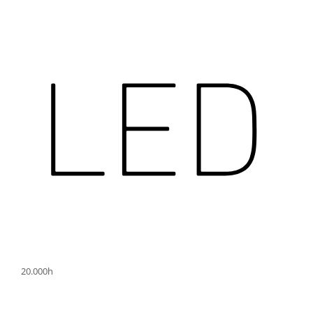
Spot Garden: fără senzor de mișcare
Spot Garden SC: cu senzor de mișcare și Bluetooth Connect
Spot Garden N: cu senzor de lumină
Versiunea Connect oferă o conectare ușoară în rețea și setări
convenabile prin intermediul unei aplicații.
20.000h