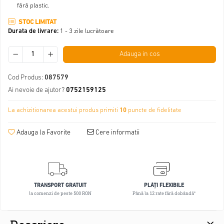
fără plastic.
STOC LIMITAT
Durata de livrare:
1 - 3 zile lucrătoare
Adauga in cos
Cod Produs:
087579
Ai nevoie de ajutor?
0752159125
La achizitionarea acestui produs primiti
10
puncte de fidelitate
Adauga la Favorite
Cere informatii
TRANSPORT GRATUIT
PLĂȚI FLEXIBILE
la comenzi de peste 500 RON
Până la 12 rate fără dobândă*