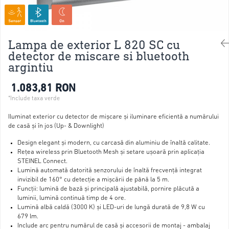
Lampa de exterior L 820 SC cu
detector de miscare si bluetooth
argintiu
1.083,81 RON
Iluminat exterior cu detector de mișcare și iluminare eficientă a numărului
de casă și în jos (Up- & Downlight)
Design elegant și modern, cu carcasă din aluminiu de înaltă calitate.
Rețea wireless prin Bluetooth Mesh și setare ușoară prin aplicația
STEINEL Connect.
Lumină automată datorită senzorului de înaltă frecvență integrat
invizibil de 160° cu detecție a mișcării de până la 5 m.
Funcții: lumină de bază și principală ajustabilă, pornire plăcută a
luminii, lumină continuă timp de 4 ore.
Lumină albă caldă (3000 K) și LED-uri de lungă durată de 9,8 W cu
679 lm.
Include arc pentru numărul de casă și accesorii de montaj - ambalaj