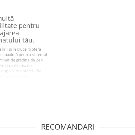
ultă
ilitate pentru
ajarea
natului tău.
în T și în cruce îți oferă
tate maximă pentru sistemul
uminat de grădină de 24 V.
ermit realizarea de
i după cum dorești – fie
minarea aleilor, a
r de flori sau a mai multor
grădină simultan. Integrați
n Plug & Play, îți oferă
 posibilități de a-ți
za sistemul de iluminat de
 de a-l adapta perfect la
onjurător. Ieșirile
e pot fi închise etanș cu
RECOMANDARI
capacelor de protecție