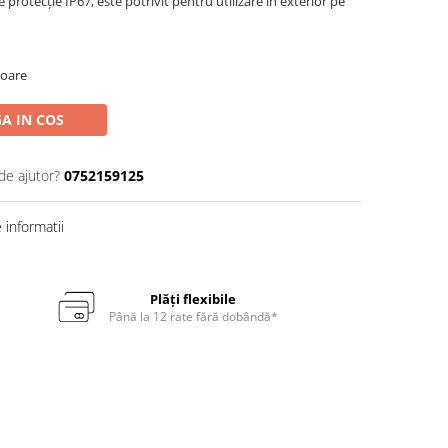
de protecție IP67, este potrivit pentru utilizare în exterior pe
toare
A IN COS
de ajutor?
0752159125
informatii
Plăți flexibile
Până la 12 rate fără dobândă*