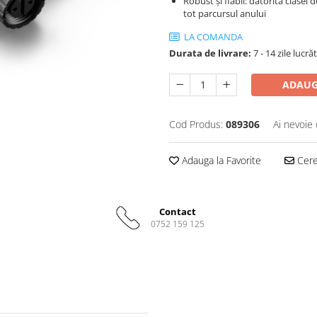
Robust și fiabil: datorită clasei 
tot parcursul anului
LA COMANDA
Durata de livrare:
7 - 14 zile lucră
ADAUG
Cod Produs:
089306
Ai nevoie 
Adauga la Favorite
Cere 
Contact
0752 159 125