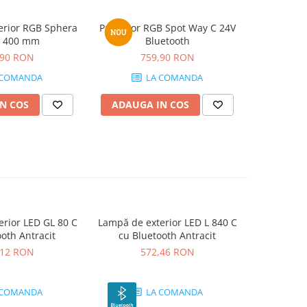
erior RGB Sphera
Proiector RGB Spot Way C 24V
Proiector 
V 400 mm
Bluetooth
Bluetooth 
,90 RON
759,90 RON
8
 COMANDA
LA COMANDA
N COS
ADAUGA IN COS
ADAUG
rior LED GL 80 C
Lampă de exterior LED L 840 C
Lampă de e
oth Antracit
cu Bluetooth Antracit
cu Blu
,12 RON
572,46 RON
5
 COMANDA
LA COMANDA