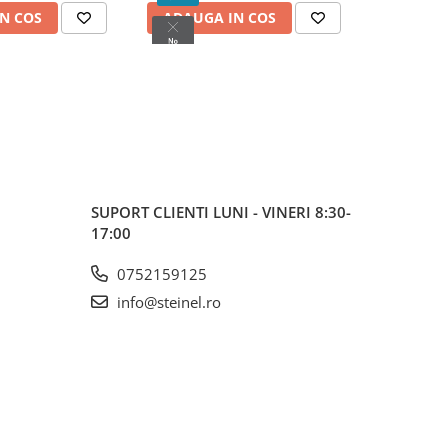
N COS
ADAUGA IN COS
ADAUG
SUPORT CLIENTI
LUNI - VINERI 8:30-
17:00
0752159125
info@steinel.ro