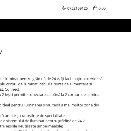
0752159125
0,00
V
e iluminat pentru grădină de 24 V, îți faci spațiul exterior să
lu corpul de iluminat, cablul și sursa de alimentare și
NEL Connect.
u 2 ieșiri permite conectarea a până la 2 corpuri de iluminat
 ideal pentru iluminarea simultană a mai multor zone din
ră unelte și cunoștințe de specialitate
le sistemului de iluminat pentru grădină de 24 V
ru ieșirile neutilizate (impermeabile)