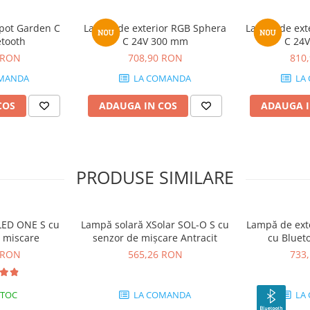
Spot Garden C
Lampa de exterior RGB Sphera
Lampa de ext
etooth
C 24V 300 mm
C 24
 RON
708,90 RON
810
MANDA
LA COMANDA
LA
COS
ADAUGA IN COS
ADAUGA I
PRODUSE SIMILARE
XLED ONE S cu
Lampă solară XSolar SOL-O S cu
Lampă de exte
e miscare
senzor de mișcare Antracit
cu Blueto
 RON
565,26 RON
733
STOC
LA COMANDA
LA