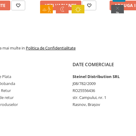
NTE
VEZI VARIANTE
ADAUGA I
la mai multe in
Politica de Confidentialitate
DATE COMERCIALE
 Plata
Steinel Distribution SRL
 Dobanda
J08/782/2009
e Retur
RO25556436
de retur
str. Campului, nr. 1
Produselor
Rasnov, Brașov