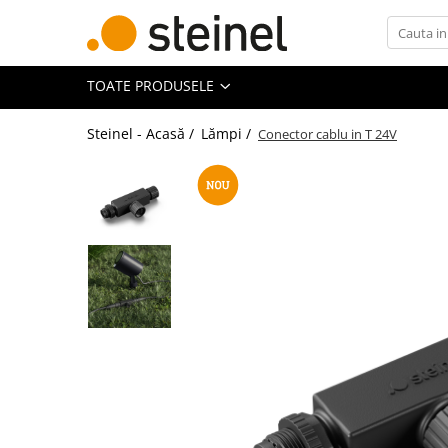
Toate Produsele
TOATE PRODUSELE
Lămpi
Steinel - Acasă /
Lămpi /
Conector cablu in T 24V
Lampi de exterior
Lampi RGB - 24V
Lămpi cu cameră
Lămpi de grădină
Lămpi solare
Reflectoare
Seria Cube
Seria Spot
Lămpi de interior
Senzori