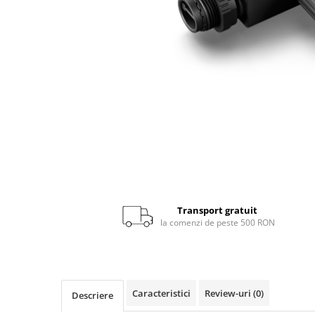
Senzori crepusculari
Senzori de miscare
Scule
Pistoale de lipit si accesorii
Pistoale de lipit
Batoane de lipit
Transport gratuit
Duze
la comenzi de peste 500 RON
Suflante cu aer cald si accesorii
Suflante cu aer cald
Duze suflante
Caracteristici
Review-uri
(0)
Descriere
Consumabile
Alte accesorii