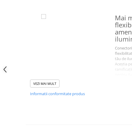
Mai m
flexib
amen
ilumi
Conectorii 
flexibili
tău de il
Aceștia p
ramificați
pentru ilu
straturilo
VEZI MAI MULT
zone din 
simplu pri
Informatii conformitate produs
nenumărate
personali
grădină și
mediul înc
neutilizat
ajutorul 
furnizate.