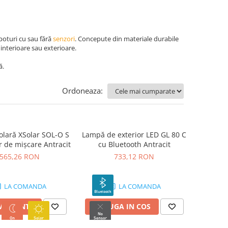
 spoturi cu sau fără
senzori
. Concepute din materiale durabile
interioare sau exterioare.
ă.
Ordoneaza:
lară XSolar SOL-O S
Lampă de exterior LED GL 80 C
r de mișcare Antracit
cu Bluetooth Antracit
565,26 RON
733,12 RON
LA COMANDA
LA COMANDA
 VARIANTE
ADAUGA IN COS