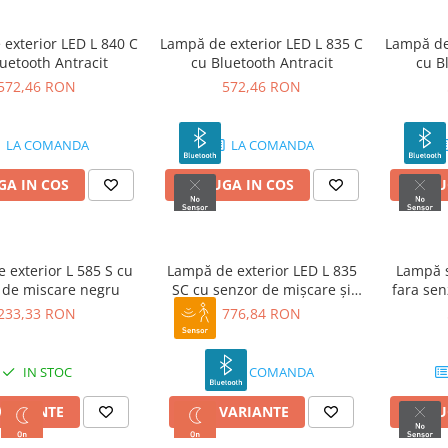
exterior LED L 840 C
Lampă de exterior LED L 835 C
Lampă de 
uetooth Antracit
cu Bluetooth Antracit
cu B
572,46 RON
572,46 RON
LA COMANDA
LA COMANDA
A IN COS
ADAUGA IN COS
ADAU
 exterior L 585 S cu
Lampă de exterior LED L 835
Lampă s
 de miscare negru
SC cu senzor de mișcare și
fara sen
Bluetooth
233,33 RON
776,84 RON
IN STOC
LA COMANDA
VARIANTE
VEZI VARIANTE
ADAU