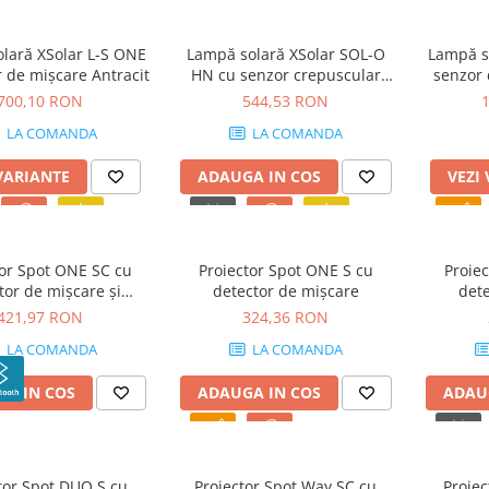
lară XSolar L-S ONE
Lampă solară XSolar SOL-O
Lampă so
 de mișcare Antracit
HN cu senzor crepuscular
senzor 
Antracit
700,10 RON
544,53 RON
LA COMANDA
LA COMANDA
VARIANTE
ADAUGA IN COS
VEZI
tor Spot ONE SC cu
Proiector Spot ONE S cu
Proie
tor de mișcare și
detector de mișcare
dete
Bluetooth
421,97 RON
324,36 RON
LA COMANDA
LA COMANDA
A IN COS
ADAUGA IN COS
ADAU
tor Spot DUO S cu
Proiector Spot Way SC cu
Proiec