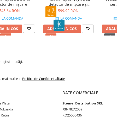
ctor de mișcare
detector de mișcare și
sen
Bluetooth
643,64 RON
599,92 RON
LA COMANDA
LA COMANDA
A IN COS
ADAUGA IN COS
ADAU
oții și noutăți.
la mai multe in
Politica de Confidentialitate
DATE COMERCIALE
 Plata
Steinel Distribution SRL
 Dobanda
J08/782/2009
e Retur
RO25556436