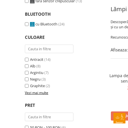
fara senzor crepuscular
(13)
Lămpi
BLUETOOTH
Descoperă
Senzori crepusculari
cu Bluetooth
(24)
și cu un d
Senzori de miscare
CULOARE
Recunoscut
Scule
Afiseaza:
Antracit
(14)
Pistoale de lipit si accesorii
Alb
(8)
Argintiu
(7)
Pistoale de lipit
Lampa de 
Negru
(3)
sen
Batoane de lipit
Graphite
(2)
Duze
Vezi mai multe
Suflante cu aer cald si accesorii
PRET
Suflante cu aer cald
Duze suflante
ADAUG
Consumabile
50 RON - 100 RON
(6)
Alte accesorii