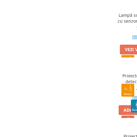
Lampă so
cu senzor
VEZI 
Proiec
detec
ADAUG
Proiec