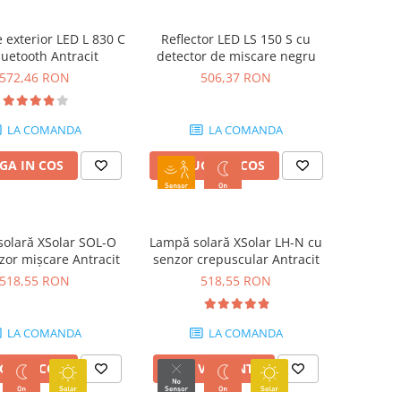
exterior LED L 830 C
Reflector LED LS 150 S cu
luetooth Antracit
detector de miscare negru
572,46 RON
506,37 RON
LA COMANDA
LA COMANDA
GA IN COS
ADAUGA IN COS
olară XSolar SOL-O
Lampă solară XSolar LH-N cu
zor mișcare Antracit
senzor crepuscular Antracit
518,55 RON
518,55 RON
LA COMANDA
LA COMANDA
GA IN COS
VEZI VARIANTE