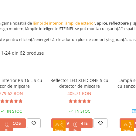
 gama noastră de
lămpi de interior
,
lămpi de exterior
, aplice, reflectoare și
esign modern, lămpile inteligente STEINEL se pot monta cu ușurință în spații 
e pentru eficiență energetică, ele aduc un plus de confort și siguranță acas
1-
24
din
62
produse
interior RS 16 L S cu
Reflector LED XLED ONE S cu
Lampă so
zor de mișcare
detector de miscare
cu senzo
279,62 RON
405,71 RON
IN STOC
IN STOC
A IN COS
VEZI VARIANTE
VEZI