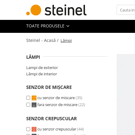
Toate Produsele
TOATE PRODUSELE
Lămpi
Steinel - Acasă /
Lămpi
LĂMPI
Lampi de exterior
Lampi de exterior
Lampi RGB - 24V
Lămpi de interior
Lămpi cu cameră
Lămpi de grădină
SENZOR DE MIȘCARE
Lămpi solare
cu senzor de miscare
(35)
Reflectoare
fara senzor de miscare
(22)
Seria Cube
Seria Spot
SENZOR CREPUSCULAR
Lămpi de interior
cu senzor crepuscular
(44)
Senzori