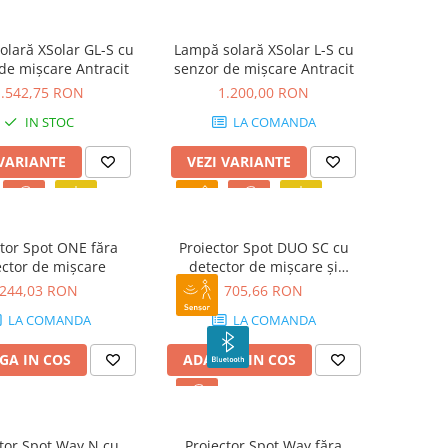
lară XSolar GL-S cu
Lampă solară XSolar L-S cu
de mișcare Antracit
senzor de mișcare Antracit
1.542,75 RON
1.200,00 RON
IN STOC
LA COMANDA
 VARIANTE
VEZI VARIANTE
ctor Spot ONE făra
Proiector Spot DUO SC cu
ctor de mișcare
detector de mișcare și
Bluetooth
244,03 RON
705,66 RON
LA COMANDA
LA COMANDA
GA IN COS
ADAUGA IN COS
tor Spot Way N cu
Proiector Spot Way făra