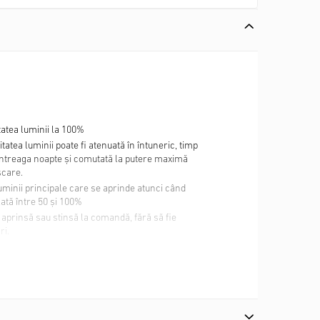
itatea luminii la 100%
atea luminii poate fi atenuată în întuneric, timp
întreaga noapte și comutată la putere maximă
șcare.
uminii principale care se aprinde atunci când
ată între 50 și 100%
 aprinsă sau stinsă la comandă, fără să fie
ri.
ndiții de iluminare trebuie să se aprindă lampa în
are.
re 5 secunde și 60 de minute) în care lampa
 ce detectează o mișcare.
fi setată între Ø 2 și 8 m.