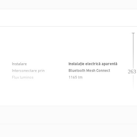
Toate setările pot fi configurate
Connect.
De asemenea, tot prin intermediu
lămpi care folosesc tehnologia B
comutarea simultană a luminii, p
Instalare
Instalație electrică aparentă
Interconectare prin
Bluetooth Mesh Connect
Flux luminos
1165 lm