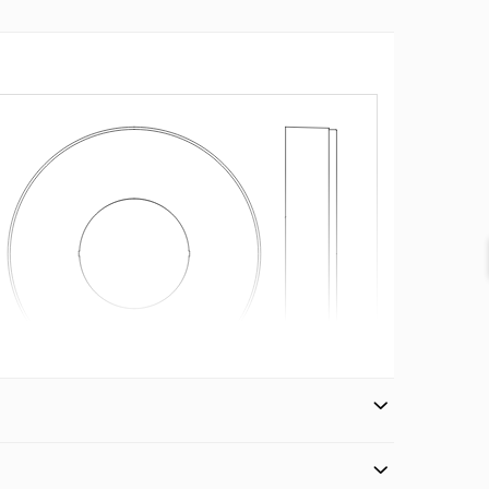
 cu ușurință prin intermediul aplicației STEINEL
l aplicației, pot fi interconectate mai multe
luetooth-Mesh, astfel încât să se poată realiza
recum și alocarea funcțiilor de grup.