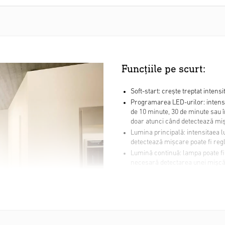
Funcțiile pe scurt:
Soft-start: crește treptat intens
Programarea LED-urilor: intensit
de 10 minute, 30 de minute sau 
doar atunci când detectează mi
Lumina principală: intensitaea l
detectează mișcare poate fi regl
Lumină continuă: lampa poate fi
necesară detectarea unei mișcă
Setare crepuscul: setați în ce co
cazul în care detectează o mișc
Temporizator: setați durata (înt
trebuie să rămână aprinsă după
Reglarea razei de acțiune: poate 