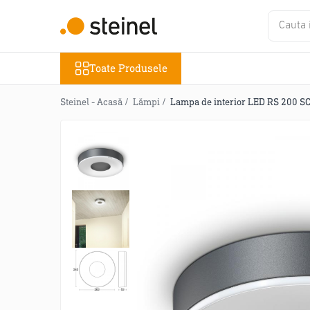
Toate Produsele
Toate Produsele
Lămpi
Lampi de exterior
Steinel - Acasă /
Lămpi /
Lampa de interior LED RS 200 SC 
Lampi RGB - 24V
Lămpi cu cameră
Lămpi de grădină
Lămpi solare
Reflectoare
Seria Cube
Seria Spot
Lămpi de interior
Senzori
Senzori crepusculari
Senzori de miscare