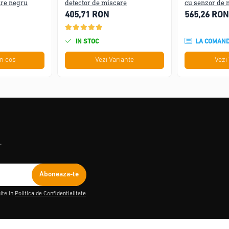
are negru
detector de miscare
cu senzor de 
405,71 RON
565,26 RON
IN STOC
LA COMAN
n cos
Vezi Variante
Vezi
ct
.
lte in
Politica de Confidentialitate