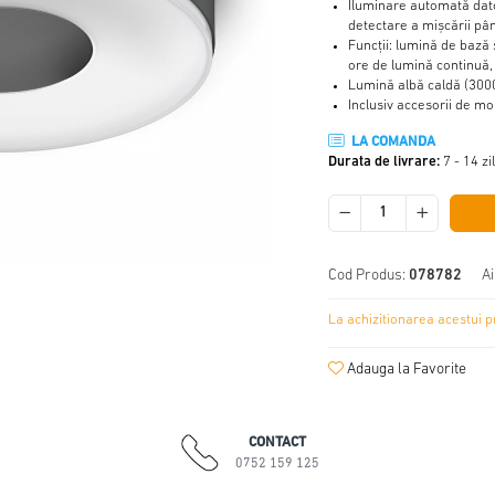
Iluminare automată dato
detectare a mișcării pâ
Funcții: lumină de bază ș
ore de lumină continuă,
Lumină albă caldă (3000
Inclusiv accesorii de mo
LA COMANDA
Durata de livrare:
7 - 14 zi
Cod Produs:
078782
Ai
La achizitionarea acestui p
Adauga la Favorite
CONTACT
0752 159 125