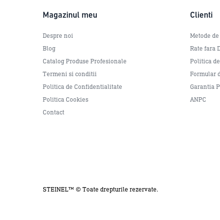
Magazinul meu
Clienti
360°
Unghi de detecție senzor:
Despre noi
Metode de
Blog
Rate fara
Catalog Produse Profesionale
Politica d
Termeni si conditii
Formular d
Politica de Confidentialitate
Garantia 
Politica Cookies
ANPC
Contact
STEINEL™ © Toate drepturile rezervate.