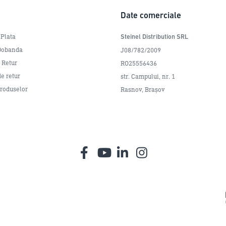
Date comerciale
 Plata
Steinel Distribution SRL
 Dobanda
J08/782/2009
e Retur
RO25556436
e retur
str. Campului, nr. 1
Produselor
Rasnov, Brașov