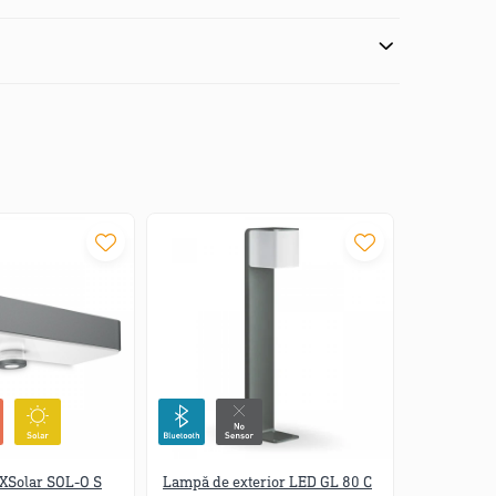
Sursa de lumina
Echipamentul de
nu poate fi
control nu poate fi
2000 lux
inlocuita
inlocuit
XSolar SOL-O S
Lampă de exterior LED GL 80 C
Lampă de e