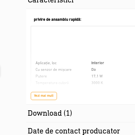
privire de ansamblu rapidă:
Aplicație, loc
Interior
Cu senzor de mișcare
Da
Putere
17,1 W
Temperatura culorii
3000 K
Vezi mai mult
Download (1)
Date de contact producator