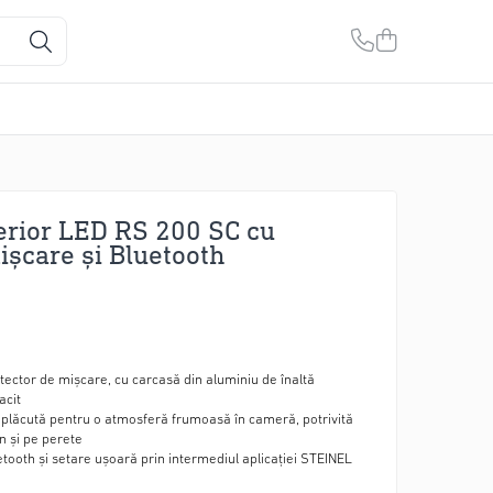
erior LED RS 200 SC cu
ișcare și Bluetooth
tector de mișcare, cu carcasă din aluminiu de înaltă
acit
plăcută pentru o atmosferă frumoasă în cameră, potrivită
n și pe perete
tooth și setare ușoară prin intermediul aplicației STEINEL