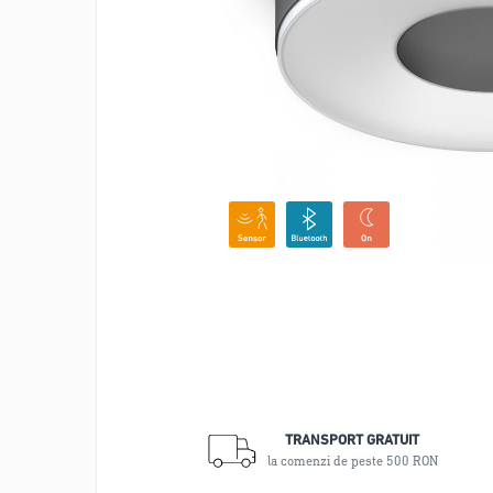
Scule
Pistoale de lipit si accesorii
Pistoale de lipit
Batoane de lipit
Duze
Suflante cu aer cald si accesorii
Suflante cu aer cald
Duze suflante
Consumabile
Alte accesorii
TRANSPORT GRATUIT
la comenzi de peste 500 RON