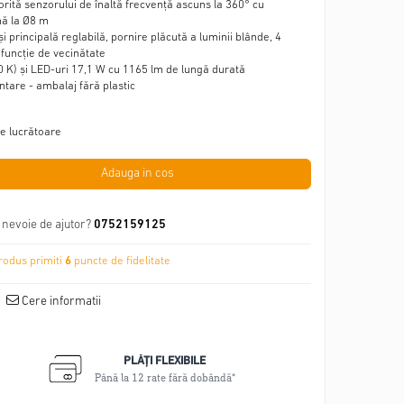
rită senzorului de înaltă frecvență ascuns la 360° cu
nă la Ø8 m
i principală reglabilă, pornire plăcută a luminii blânde, 4
 funcție de vecinătate
 K) și LED-uri 17,1 W cu 1165 lm de lungă durată
ntare - ambalaj fără plastic
le lucrătoare
Adauga in cos
 nevoie de ajutor?
0752159125
rodus primiti
6
puncte de fidelitate
Cere informatii
PLĂȚI FLEXIBILE
Până la 12 rate fără dobândă*