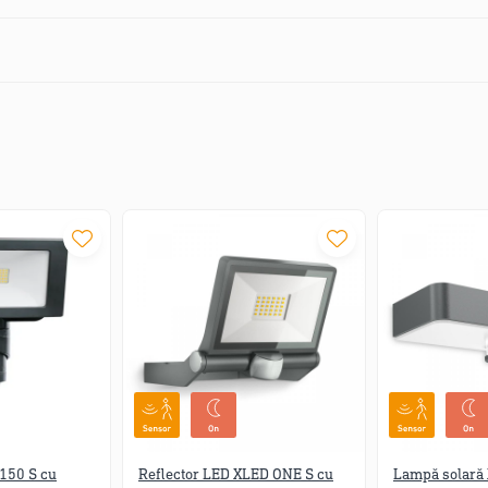
Senzor cu
frecventa inalta
d
360°
max. 4m
max. Ø 8m
2 - 
 150 S cu
Reflector LED XLED ONE S cu
Lampă solară 