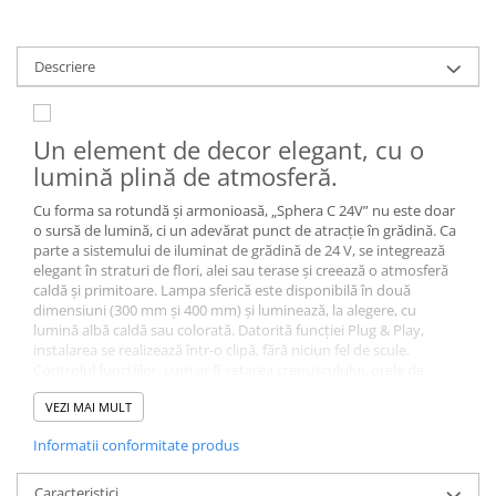
Descriere
Un element de decor elegant, cu o
lumină plină de atmosferă.
Cu forma sa rotundă și armonioasă, „Sphera C 24V” nu este doar
o sursă de lumină, ci un adevărat punct de atracție în grădină. Ca
parte a sistemului de iluminat de grădină de 24 V, se integrează
elegant în straturi de flori, alei sau terase și creează o atmosferă
caldă și primitoare. Lampa sferică este disponibilă în două
dimensiuni (300 mm și 400 mm) și luminează, la alegere, cu
lumină albă caldă sau colorată. Datorită funcției Plug & Play,
instalarea se realizează într-o clipă, fără niciun fel de scule.
Controlul funcțiilor, cum ar fi setarea crepusculului, orele de
pornire și oprire, grupurile de lumini și setările de culoare, se
VEZI MAI MULT
realizează comod prin aplicația STEINEL Connect. Fie că este
montat pe sol sau fixat în pământ cu un țăruș opțional – „Sphera
Informatii conformitate produs
C 24V” asigură accente de lumină delicate, cu stil. Adaptorul de
alimentare și cablul nu sunt incluse în pachet.
Caracteristici