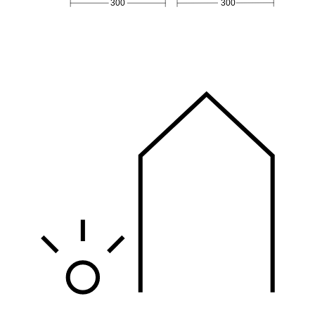
vorba de accente specifice, iluminat funcțional pentru alei sau
insule de lumină care creează atmosferă: Un sistem. Multe
posibilități.
Prezentare generală a funcțiilor
aplicației
Culoarea luminii și intensitatea luminoasă pot fi reglate și
diminuate prin intermediul plăcilor colorate sau al scenelor de
iluminat predefinite
Funcția de programare: controlul sistemului de iluminat în
funcție de oră și de zi
Setări ale senzorilor, precum raza de acțiune și pragul de
crepuscul
Toate corpurile de iluminat STEINEL Connect pot fi conectate
între ele prin Bluetooth și grupate în grupuri funcționale