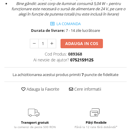
Bine gândit: acest corp de iluminat consumă 5,04 W – pentru
funcționare este necesară o sursă de alimentare de 24 V, pe care o
alegi în funcție de puterea totală (nu este inclusă în livrare)
LA COMANDA
Durata de livrare:
7 - 14 zile lucrătoare
ADAUGA IN COS
Cod Produs:
089368
Ai nevoie de ajutor?
0752159125
La achizitionarea acestui produs primiti
7
puncte de fidelitate
Adauga la Favorite
Cere informatii
Transport gratuit
Plăți flexibile
la comenzi de peste 500 RON
Până la 12 rate fără dobândă*