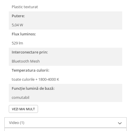
Plastic texturat
Putere:
5,04 W
Flux luminos:
529 lm
Interconectare prin:
Bluetooth Mesh
Temperatura culorii:
toate culorile + 1800-4000 K
Funcție lumină de bază:
comutabil
VEZI MAI MULT
Video
(1)