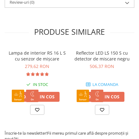
Review-uri
(0)
PRODUSE SIMILARE
Lampa de interior RS 16 L S
Reflector LED LS 150 S cu
cu senzor de mișcare
detector de miscare negru
279,62 RON
506,37 RON
IN STOC
LA COMANDA
ADAUGA IN COS
ADAUGA IN COS
Înscrie-te la newsletter!
Fii mereu primul care află despre promoții și
noutăți.