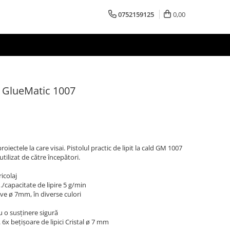
0752159125
0,00
iv GlueMatic 1007
iectele la care visai. Pistolul practic de lipit la cald GM 1007
tilizat de către începători.
icolaj
./capacitate de lipire 5 g/min
e ø 7mm, în diverse culori
u o susținere sigură
. 6x bețișoare de lipici Cristal ø 7 mm