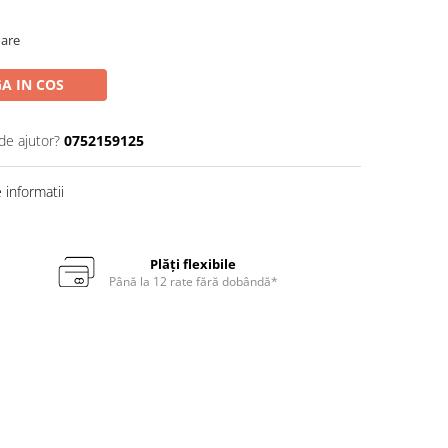
oare
A IN COS
de ajutor?
0752159125
informatii
Plăți flexibile
Până la 12 rate fără dobândă*