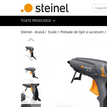
Toate Produsele
TOATE PRODUSELE
Lămpi
Steinel - Acasă /
Scule /
Pistoale de lipit si accesorii /
Lampi de exterior
Lampi RGB - 24V
Lămpi cu cameră
Lămpi de grădină
Lămpi solare
Reflectoare
Seria Cube
Seria Spot
Lămpi de interior
Senzori