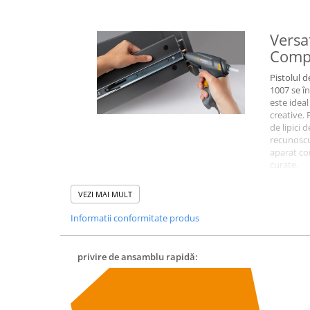
Versat
Comp
Pistolul d
1007 se în
este ideal
creative.
de lipici 
recunoscu
aparat co
curate.
VEZI MAI MULT
Informatii conformitate produs
privire de ansamblu rapidă: