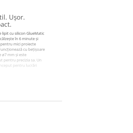
il. Ușor.
act.
e lipit cu silicon GlueMatic
călzește în 6 minute și
 pentru mici proiecte
 Funcționează cu bețișoare
de ø7 mm și este
t pentru precizia sa. Un
nceput pentru lucrări