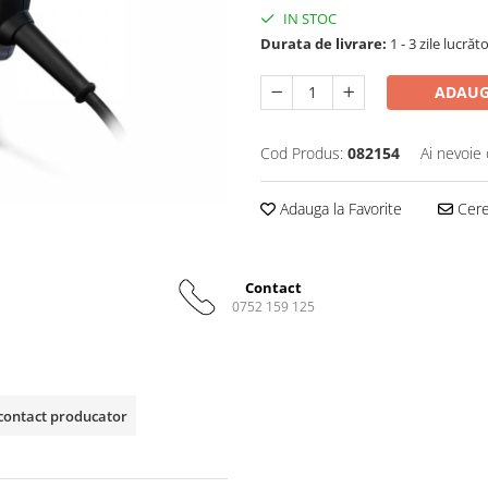
IN STOC
Durata de livrare:
1 - 3 zile lucrăt
ADAUG
Cod Produs:
082154
Ai nevoie 
Adauga la Favorite
Cere 
Contact
0752 159 125
contact producator