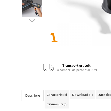
Senzori crepusculari
Senzori de miscare
Scule
Pistoale de lipit si accesorii
Pistoale de lipit
Transport gratuit
la comenzi de peste 500 RON
Batoane de lipit
Duze
Suflante cu aer cald si accesorii
Suflante cu aer cald
Caracteristici
Download (1)
Date de 
Descriere
Duze suflante
Review-uri
(3)
Consumabile
Alte accesorii