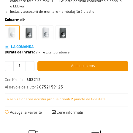
comutare totală de max. 1000 W, este posibilă conectarea a până la
6 LED-uri
Inclusiv accesorii de montare - ambalaj fără plastic
Culoare
: Alb
LA COMANDA
Durata de livrare:
7 - 14 zile lucrătoare
Adauga in cos
Cod Produs:
603212
Ai nevoie de ajutor?
0752159125
La achizitionarea acestui produs primiti
2
puncte de fidelitate
Adauga la Favorite
Cere informatii