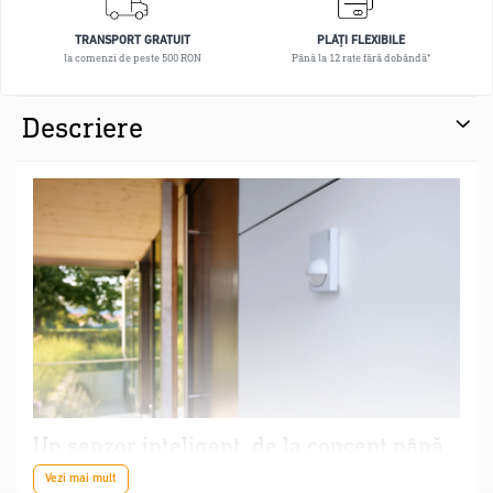
TRANSPORT GRATUIT
PLĂȚI FLEXIBILE
la comenzi de peste 500 RON
Până la 12 rate fără dobândă*
Descriere
Un senzor inteligent, de la concept până
la funcționalitate.
Vezi mai mult