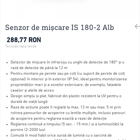
Senzor de mișcare IS 180-2 Alb
288,77 RON
Detector de mișcare în infraroșu cu unghi de detecție de 180° și o
rază de detecție de până la 12 m
Pentru montare pe perete sau pe colț (cu suport de perete de colț
opțional) în interior și în exterior (IP 54), ideal pentru monitorizarea
proprietăților mari și a zonelor exterioare, de exemplu, fațadele
caselor și aleile de acces
Design simplu și plat, fabricat din plastic rezistent la UV pentru o
durată de viață lungă
Raza de acțiune poate fi reglată la max. 12 m sau max. 5 m prin
rotirea panourilor de acoperire cu lentile multiple, inclusiv panouri
de acoperire pentru reglarea exactă a razei de detecție
Reglarea continuă a timpului (5 sec. - 15 min.) și a luminozității la
pornire (2-2000 lux)
Comută în mod fiabil orice sursă de lumină cu o sarcină de