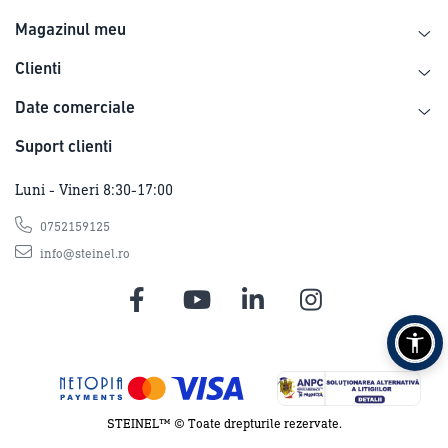
2 - 2000 lux
5 sec - 15 min
Magazinul meu
Clienti
Date comerciale
Suport clienti
Luni - Vineri 8:30-17:00
energy saving
Ideal 2m
0752159125
info@steinel.ro
Garantie producator 3 ani
STEINEL™ © Toate drepturile rezervate.
Dimensiuni (L x B x H):