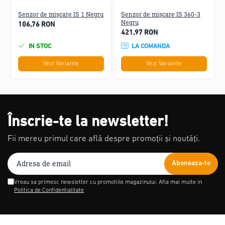
Senzor de mișcare IS 1 Negru
Senzor de mișcare IS 360-3
Negru
106,76 RON
421,97 RON
Senzor infrarosu 180°
max. 12m
IN STOC
LA COMANDA
Vezi Variante
Vezi Variante
Înscrie-te la newsletter!
1000 W max. (LED-ready)
IP54
Fii mereu primul care află despre promoții și noutăți.
Vreau sa primesc newsletter cu promotiile magazinului. Afla mai multe in
Politica de Confidentialitate