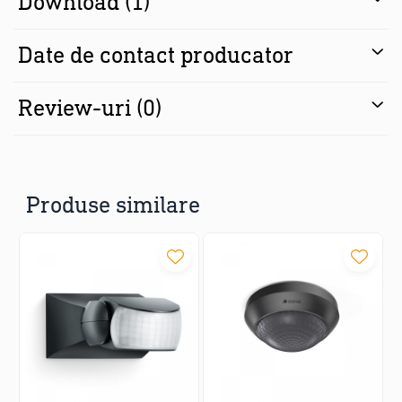
Download (1)
Cablu
Variante
Date de contact producator
Alb / Negru / Antracit / Argintiu
Review-uri
(0)
Produse similare