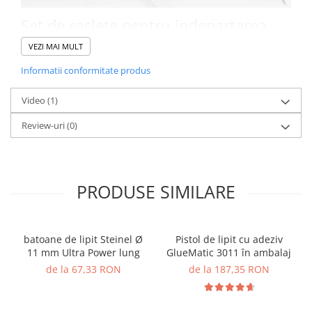
Set de raclete pentru indepartarea
vopselei
VEZI MAI MULT
Set complet pentru îndepărtarea eficientă a vopselei. Include
Informatii conformitate produs
lame universale, spatulă pentru vopsea și suport pentru lame.
Ideal pentru lucrări de restaurare, cum ar fi trepte, balustrade,
Video
(1)
rame de feronerie etc.
Review-uri
(0)
PRODUSE SIMILARE
batoane de lipit Steinel Ø
Pistol de lipit cu adeziv
11 mm Ultra Power lung
GlueMatic 3011 în ambalaj
de la 67,33 RON
de la 187,35 RON