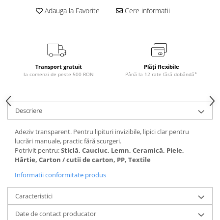
Adauga la Favorite
Cere informatii
Transport gratuit
Plăți flexibile
la comenzi de peste 500 RON
Până la 12 rate fără dobândă*
Descriere
Adeziv transparent. Pentru lipituri invizibile, lipici clar pentru
lucrări manuale, practic fără scurgeri.
Potrivit pentru:
Sticlă, Cauciuc, Lemn, Ceramică, Piele,
Hârtie, Carton / cutii de carton, PP, Textile
Informatii conformitate produs
Caracteristici
Date de contact producator