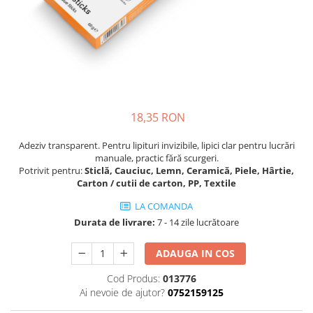
Scule
Pistoale de lipit si accesorii
Pistoale de lipit
Batoane de lipit
Duze
18,35 RON
Suflante cu aer cald si accesorii
Suflante cu aer cald
Adeziv transparent. Pentru lipituri invizibile, lipici clar pentru lucrări
manuale, practic fără scurgeri.
Duze suflante
Potrivit pentru:
Sticlă, Cauciuc, Lemn, Ceramică, Piele, Hârtie,
Consumabile
Carton / cutii de carton, PP, Textile
Alte accesorii
LA COMANDA
Durata de livrare:
7 - 14 zile lucrătoare
ADAUGA IN COS
Cod Produs:
013776
Ai nevoie de ajutor?
0752159125