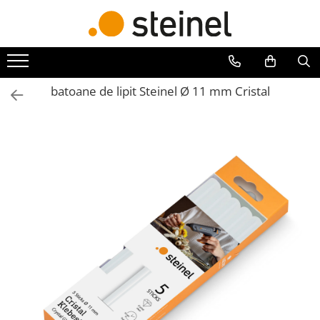
Toate Produsele
Lămpi
batoane de lipit Steinel Ø 11 mm Cristal
Lampi de exterior
Lampi RGB - 24V
Lămpi cu cameră
Lămpi de grădină
Lămpi solare
Reflectoare
Seria Cube
Seria Spot
Lămpi de interior
Senzori
Senzori crepusculari
Senzori de miscare