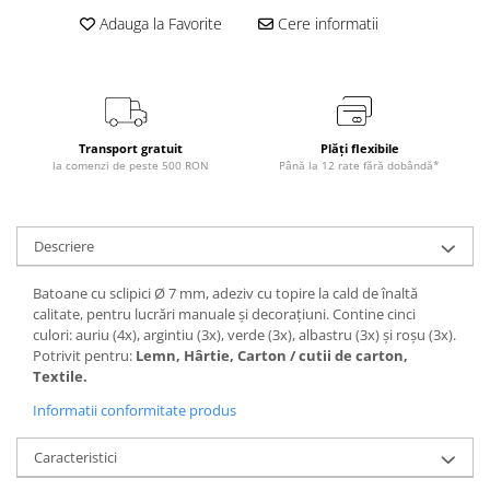
Adauga la Favorite
Cere informatii
Transport gratuit
Plăți flexibile
la comenzi de peste 500 RON
Până la 12 rate fără dobândă*
Descriere
Batoane cu sclipici Ø 7 mm, adeziv cu topire la cald de înaltă
calitate, pentru lucrări manuale și decorațiuni. Contine cinci
culori: auriu (4x), argintiu (3x), verde (3x), albastru (3x) și roșu (3x).
Potrivit pentru:
Lemn, Hârtie, Carton / cutii de carton,
Textile.
Informatii conformitate produs
Caracteristici