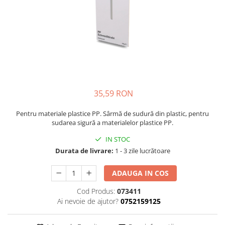
Scule
Pistoale de lipit si accesorii
Pistoale de lipit
Batoane de lipit
Duze
Suflante cu aer cald si accesorii
35,59 RON
Suflante cu aer cald
Pentru materiale plastice PP. Sârmă de sudură din plastic, pentru
Duze suflante
sudarea sigură a materialelor plastice PP.
Consumabile
IN STOC
Alte accesorii
Durata de livrare:
1 - 3 zile lucrătoare
ADAUGA IN COS
Cod Produs:
073411
Ai nevoie de ajutor?
0752159125