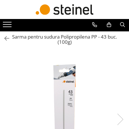
Toate Produsele
Lămpi
Sarma pentru sudura Polipropilena PP - 43 buc.
Lampi de exterior
(100g)
Lampi RGB - 24V
Lămpi cu cameră
Lămpi de grădină
Lămpi solare
Reflectoare
Seria Cube
Seria Spot
Lămpi de interior
Senzori
Senzori crepusculari
Senzori de miscare